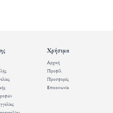
ης
Χρήσιμα
Αρχική
λής
Προφίλ
ελίας
Προσφορές
μής
Επικοινωνία
τροφών
γγελίας
αραγγελίας